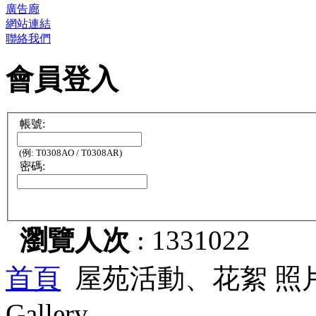
廣告廊
網站連結
聯絡我們
會員登入
帳號:
(例: T0308AO / T0308AR)
密碼:
瀏覽人次
: 1331022
首頁
屋苑活動、花絮 照
Gallery