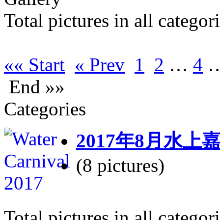
Total pictures in all catego
«« Start
« Prev
1
2
…
4
End »»
Categories
2017年8月水上
(8 pictures)
Total pictures in all catego