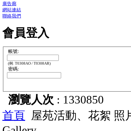
廣告廊
網站連結
聯絡我們
會員登入
帳號:
(例: T0308AO / T0308AR)
密碼:
瀏覽人次
: 1330850
首頁
屋苑活動、花絮 照
Gallery