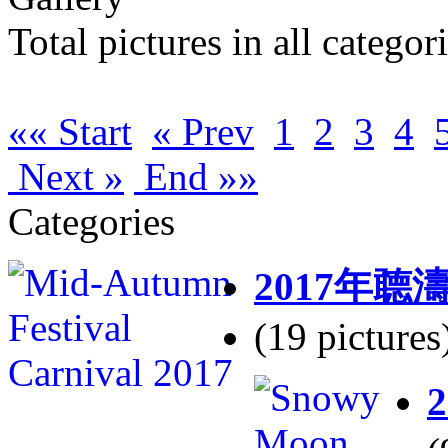
Total pictures in all catego
«« Start
« Prev
1
2
3
4
Next »
End »»
Categories
2017年
(19 pictures